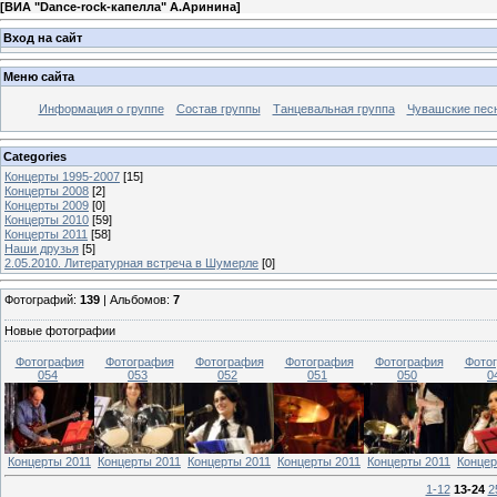
[
ВИА "Dance-rock-капелла" А.Аринина
]
Вход на сайт
Меню сайта
Информация о группе
Состав группы
Танцевальная группа
Чувашские пес
Categories
Концерты 1995-2007
[15]
Концерты 2008
[2]
Концерты 2009
[0]
Концерты 2010
[59]
Концерты 2011
[58]
Наши друзья
[5]
2.05.2010. Литературная встреча в Шумерле
[0]
Фотографий:
139
| Альбомов:
7
Новые фотографии
Фотография
Фотография
Фотография
Фотография
Фотография
Фото
054
053
052
051
050
0
Концерты 2011
Концерты 2011
Концерты 2011
Концерты 2011
Концерты 2011
Концер
1-12
13-24
2