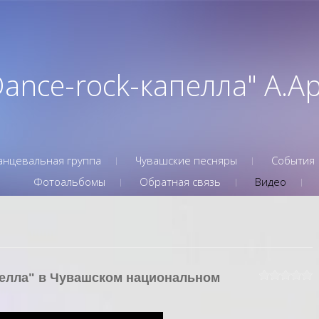
Dance-rock-капелла" А.
анцевальная группа
Чувашские песняры
События
Фотоальбомы
Обратная связь
Видео
пелла" в Чувашском национальном