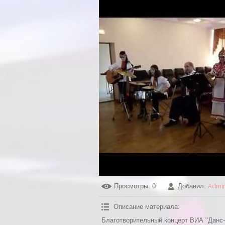
Admi
Просмотры
: 0
Добавил
:
Описание материала
:
Благотворительный концерт ВИА "Данс-р