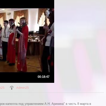
00:18:47
n25
Admin25
ок-капелла под управлением А.Н. Аринина" в честь 8 марта в