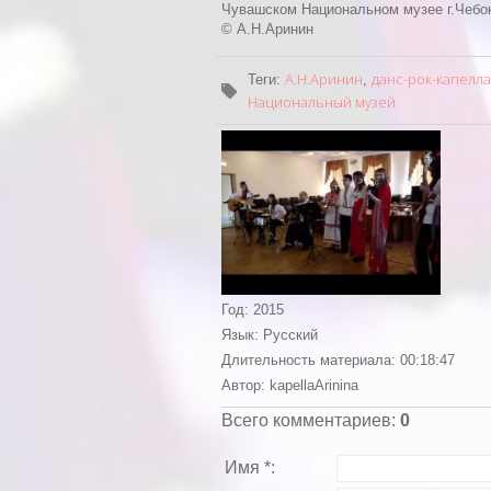
Чувашском Национальном музее г.Чебок
© А.Н.Аринин
А.Н.Аринин
данс-рок-капелла
Теги
:
,
Национальный музей
Год
: 2015
Язык
: Русский
Длительность материала
: 00:18:47
Автор
: kapellaArinina
Всего комментариев
:
0
Имя *: