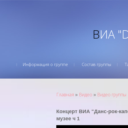
ВИА "
Информация о группе
Состав группы
Т
Главная
Видео
Видео группы
»
»
Концерт ВИА "Данс-рок-ка
музее ч 1