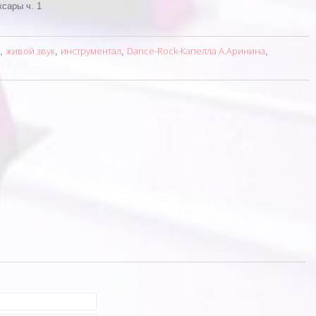
сары ч. 1
живой звук
инструментал
Dance-Rock-Капелла А.Аринина
,
,
,
,