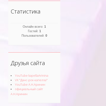
Статистика
Онлайн всего:
1
Гостей:
1
Пользователей:
0
Друзья сайта
YouTube kapellaArinina
VK "Данс-рок-капелла"
YouTube А.Н.Аринин
официальный сайт
А.Н.Аринин