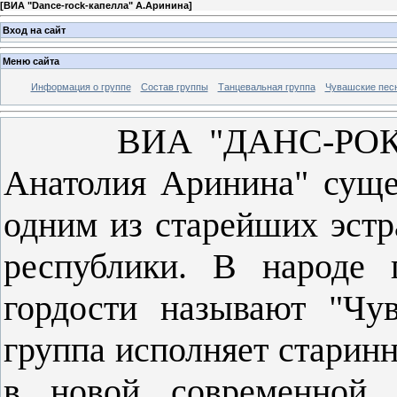
[
ВИА "Dance-rock-капелла" А.Аринина
]
Вход на сайт
Меню сайта
Информация о группе
Состав группы
Танцевальная группа
Чувашские пес
ВИА "ДАНС-РОК-КА
Анатолия Аринина"
суще
одним из старейших эст
республики. В народе 
гордости называют "Чу
группа исполняет старин
в новой современной и