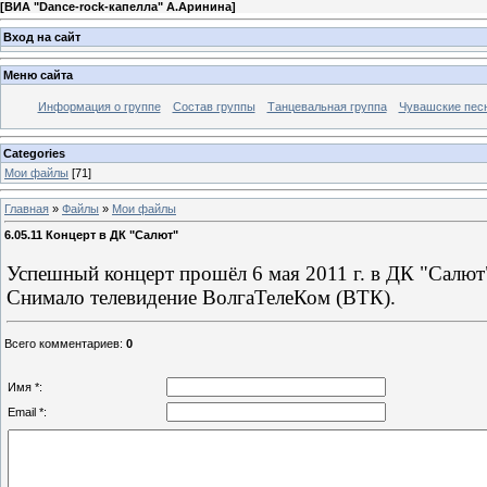
[
ВИА "Dance-rock-капелла" А.Аринина
]
Вход на сайт
Меню сайта
Информация о группе
Состав группы
Танцевальная группа
Чувашские пес
Categories
Мои файлы
[71]
Главная
»
Файлы
»
Мои файлы
6.05.11 Концерт в ДК "Салют"
Успешный концерт прошёл 6 мая 2011 г. в ДК "Салют"
Снимало телевидение ВолгаТелеКом (ВТК).
Всего комментариев
:
0
Имя *:
Email *: