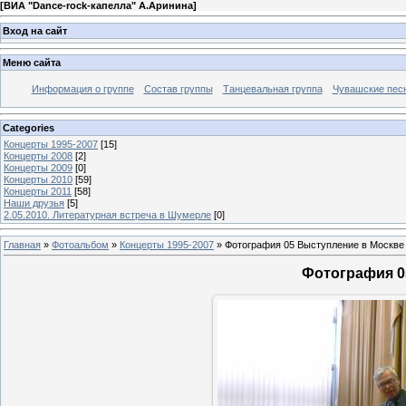
[
ВИА "Dance-rock-капелла" А.Аринина
]
Вход на сайт
Меню сайта
Информация о группе
Состав группы
Танцевальная группа
Чувашские пес
Categories
Концерты 1995-2007
[15]
Концерты 2008
[2]
Концерты 2009
[0]
Концерты 2010
[59]
Концерты 2011
[58]
Наши друзья
[5]
2.05.2010. Литературная встреча в Шумерле
[0]
Главная
»
Фотоальбом
»
Концерты 1995-2007
» Фотография 05 Выступление в Москве
Фотография 0