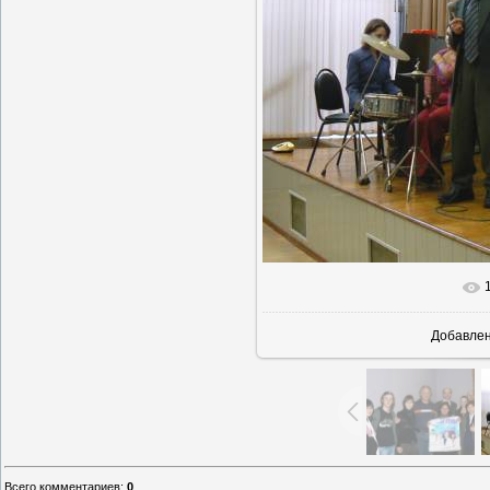
В реально
Добавле
Всего комментариев
:
0