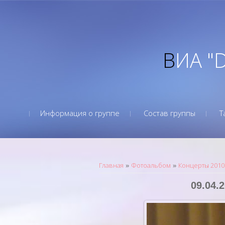
ВИА "
Информация о группе
Состав группы
Т
Главная
Фотоальбом
Концерты 2010
»
»
09.04.