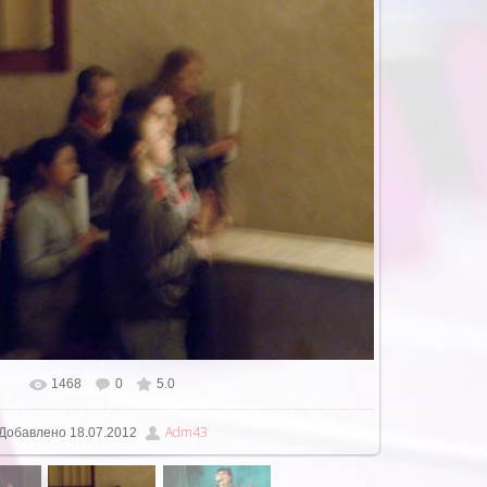
1468
0
5.0
В реальном размере
1280x960
/ 551.9Kb
Adm43
Добавлено
18.07.2012