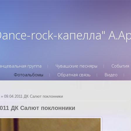
Dance-rock-капелла" А.
анцевальная группа
Чувашские песняры
События
Фотоальбомы
Обратная связь
Видео
» 09.04.2011 ДК Салют поклонники
2011 ДК Салют поклонники