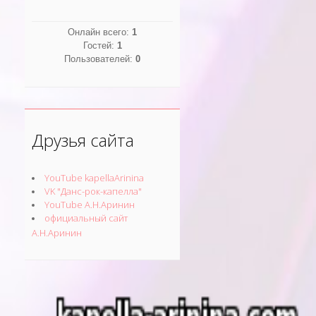
Онлайн всего:
1
Гостей:
1
Пользователей:
0
Друзья сайта
YouTube kapellaArinina
VK "Данс-рок-капелла"
YouTube А.Н.Аринин
официальный сайт
А.Н.Аринин